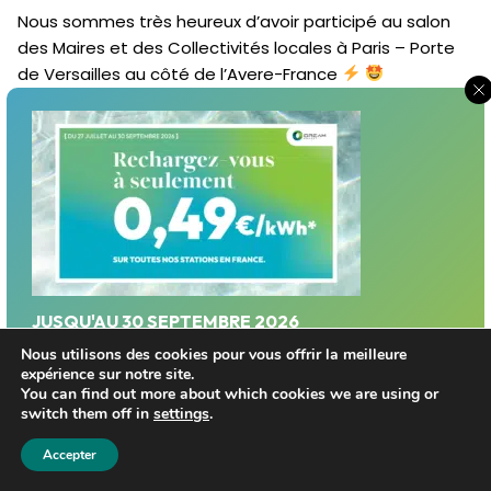
Nous sommes très heureux d’avoir participé au salon
des Maires et des Collectivités locales à Paris – Porte
de Versailles au côté de l’Avere-France
JUSQU'AU 30 SEPTEMBRE 2026
Profitez d'un tarif privilégié sur le réseau Dream
Nous utilisons des cookies pour vous offrir la meilleure
expérience sur notre site.
Energy!
You can find out more about which cookies we are using or
switch them off in
settings
.
Exploitation d’une nouvelle
Trouver une station
Accepter
station à Laon