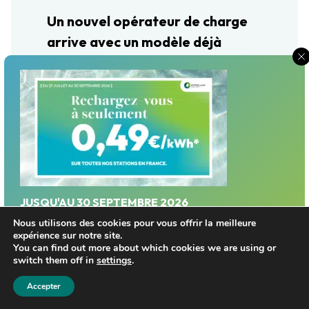
Un nouvel opérateur de charge
arrive avec un modèle déjà
rentable
Lire la suite
JUSQU'AU 30 SEPTEMBRE 2026
la ville de Laon retient Dream
Profitez d'un tarif privilégié sur le réseau Dream
Nous utilisons des cookies pour vous offrir la meilleure
expérience sur notre site.
Energy!
Energy pour réaliser une station
You can find out more about which cookies we are using or
switch them off in
settings
.
de superchargeurs
Trouver une station
Accepter
Lire la suite