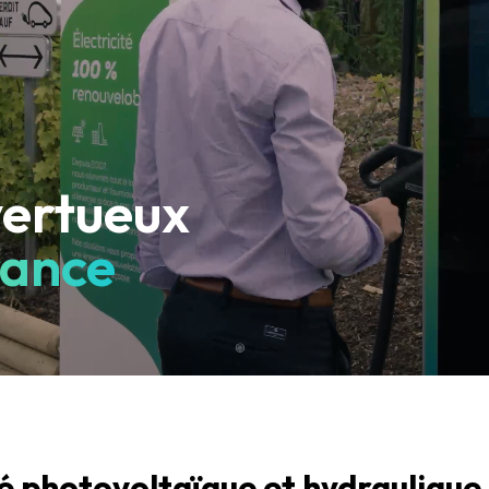
vertueux
rance
té photovoltaïque et hydraulique