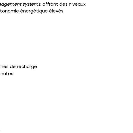
agement
systems
, offrant des niveaux
utonomie énergétique élevés.
ornes de recharge
inutes.
n