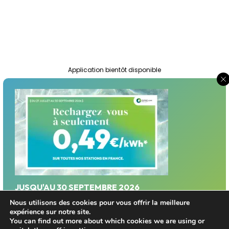
Application bientôt disponible
Suivez-nous :
JUSQU'AU 30 SEPTEMBRE 2026
Profitez d'un tarif privilégié sur le réseau Dream
Nous utilisons des cookies pour vous offrir la meilleure
Mentions légales
expérience sur notre site.
Energy!
You can find out more about which cookies we are using or
Politique de Protection des Données Personnelles