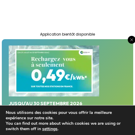
Application bientôt disponible
Suivez-nous :
JUSQU'AU 30 SEPTEMBRE 2026
Profitez d'un tarif privilégié sur le réseau Dream
Nous utilisons des cookies pour vous offrir la meilleure
Mentions légales
expérience sur notre site.
Energy!
You can find out more about which cookies we are using or
Politique de Protection des Données Personnelles
switch them off in
settings
.
Trouver une station