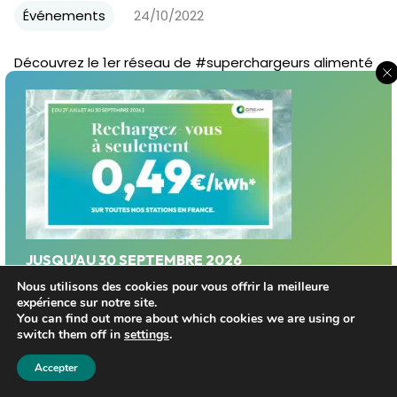
Événements
24/10/2022
Découvrez le 1er réseau de #superchargeurs alimenté
par sa propre électricité renouvelable et locale.
« Revolution is on ! »
JUSQU'AU 30 SEPTEMBRE 2026
Profitez d'un tarif privilégié sur le réseau Dream
Nous utilisons des cookies pour vous offrir la meilleure
expérience sur notre site.
Energy!
You can find out more about which cookies we are using or
switch them off in
settings
.
Trouver une station
Accepter
Dream Energy devient