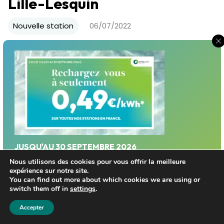
Lille-Lesquin
Nouvelle station
06/07/2022
Plus qu’une inauguration, l’aboutissement d’un projet
énergétique renouvelable ambitieux dans les Hauts-
de-France !
JUSQU'AU 30 SEPTEMBRE 2026
Profitez d'un tarif privilégié sur le réseau Dream
Nous utilisons des cookies pour vous offrir la meilleure
expérience sur notre site.
Energy!
You can find out more about which cookies we are using or
switch them off in
settings
.
Trouver une station
Accepter