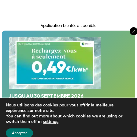
Application bientôt disponible
Suivez-nous :
JUSQU'AU 30 SEPTEMBRE 2026
Profitez d'un tarif privilégié sur le réseau Dream
Nous utilisons des cookies pour vous offrir la meilleure
Mentions légales
expérience sur notre site.
Energy!
You can find out more about which cookies we are using or
Politique de Protection des Données Personnelles
switch them off in
settings
.
Trouver une station
© Dream Energy 2026
Accepter