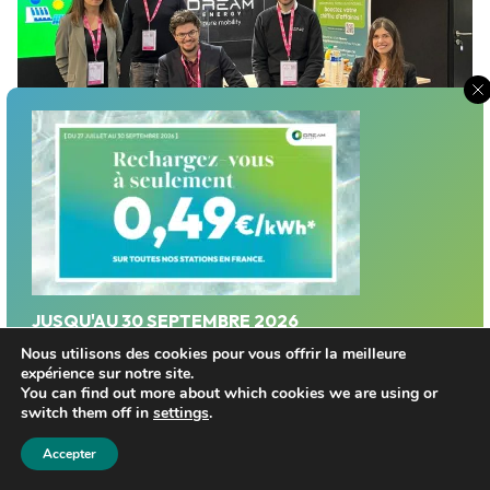
Dream Energy au Mondial de
l’Auto – Paris
Événements
24/10/2022
JUSQU'AU 30 SEPTEMBRE 2026
Profitez d'un tarif privilégié sur le réseau Dream
Nous utilisons des cookies pour vous offrir la meilleure
expérience sur notre site.
Energy!
Découvrez le 1er réseau de #superchargeurs alimenté
You can find out more about which cookies we are using or
par sa propre électricité renouvelable et locale.
switch them off in
settings
.
« Revolution is on ! »
Trouver une station
Accepter